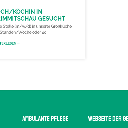
OCH/KÖCHIN IN
RIMMITSCHAU GESUCHT
ie Stelle (m/w/d) in unserer Großküche
 Stunden/Woche oder 40
TERLESEN »
AMBULANTE PFLEGE
WEBSEITE DER G